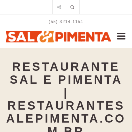
Skip
Search
to
for:
content
(55) 3214-1154
RESTAURANTE
SAL E PIMENTA
|
RESTAURANTES
ALEPIMENTA.CO
M.BR